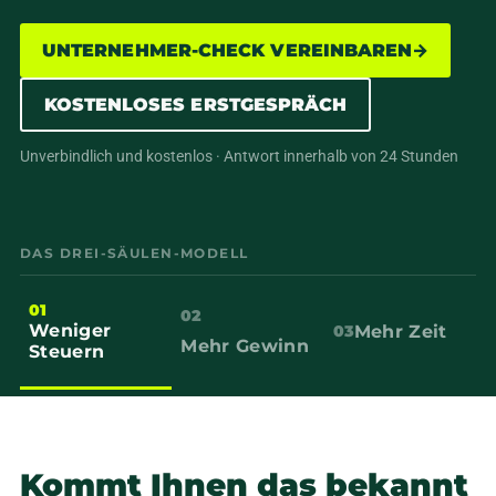
UNTERNEHMER-CHECK VEREINBAREN
→
KOSTENLOSES ERSTGESPRÄCH
Unverbindlich und kostenlos · Antwort innerhalb von 24 Stunden
DAS DREI-SÄULEN-MODELL
01
02
Weniger
Mehr Zeit
03
Mehr Gewinn
Steuern
Kommt Ihnen das bekannt