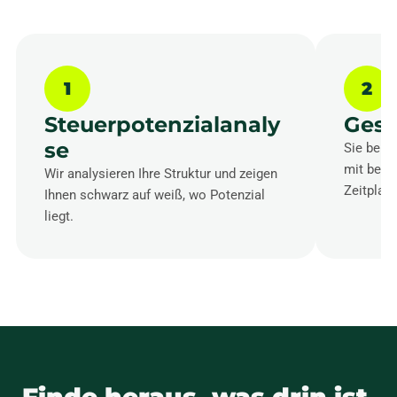
1
2
Steuerpotenzialanaly
Gest
se
Sie bek
mit bezif
Wir analysieren Ihre Struktur und zeigen
Zeitplan.
Ihnen schwarz auf weiß, wo Potenzial
liegt.