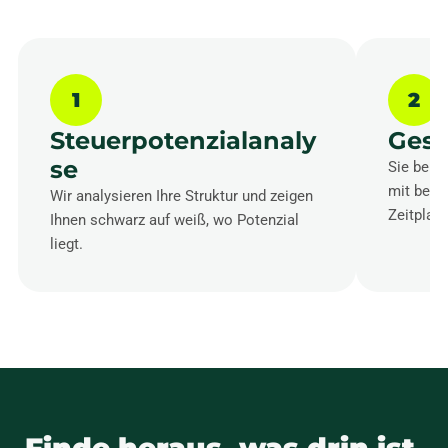
1
2
Steuerpotenzialanaly
Gest
se
Sie bek
mit bezif
Wir analysieren Ihre Struktur und zeigen
Zeitplan.
Ihnen schwarz auf weiß, wo Potenzial
liegt.