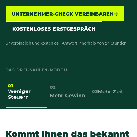
UNTERNEHMER-CHECK VEREINBAREN
→
KOSTENLOSES ERSTGESPRÄCH
Unverbindlich und kostenlos · Antwort innerhalb von 24 Stunden
DAS DREI-SÄULEN-MODELL
01
02
Weniger
Mehr Zeit
03
Mehr Gewinn
Steuern
Kommt Ihnen das bekannt